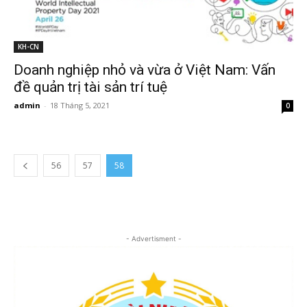
KH-CN
Doanh nghiệp nhỏ và vừa ở Việt Nam: Vấn
đề quản trị tài sản trí tuệ
admin
-
18 Tháng 5, 2021
0
56
57
58
- Advertisment -