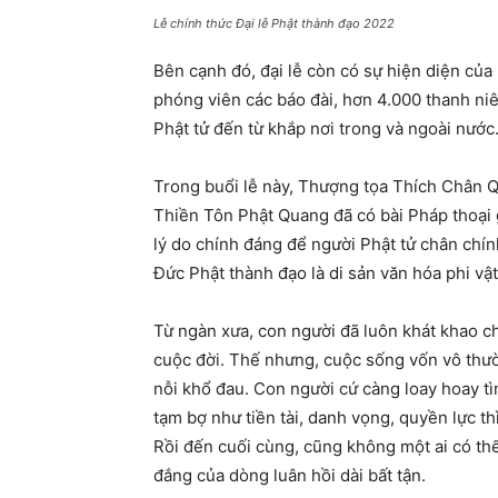
Lễ chính thức Đại lễ Phật thành đạo 2022
Bên cạnh đó, đại lễ còn có sự hiện diện của
phóng viên các báo đài, hơn 4.000 thanh ni
Phật tử đến từ khắp nơi trong và ngoài nước
Trong buổi lễ này, Thượng tọa Thích Chân Q
Thiền Tôn Phật Quang đã có bài Pháp thoại 
lý do chính đáng để người Phật tử chân ch
Đức Phật thành đạo là di sản văn hóa phi vật
Từ ngàn xưa, con người đã luôn khát khao 
cuộc đời. Thế nhưng, cuộc sống vốn vô thườ
nỗi khổ đau. Con người cứ càng loay hoay tì
tạm bợ như tiền tài, danh vọng, quyền lực t
Rồi đến cuối cùng, cũng không một ai có thể 
đắng của dòng luân hồi dài bất tận.