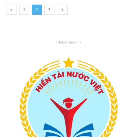
1
2
3
- Advertisment -