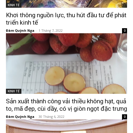
KINH TẾ
Khơi thông nguồn lực, thu hút đầu tư để phát
triển kinh tế
Đàm Quỳnh Nga
-
1 Tháng 7, 2022
0
KINH TẾ
Sản xuất thành công vải thiều không hạt, quả
to, mã đẹp, cùi dầy, có vị giòn ngọt đặc trưng
Đàm Quỳnh Nga
-
30 Tháng 6, 2022
0