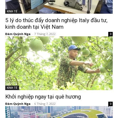
KINH TẾ
5 lý do thúc đẩy doanh nghiệp Italy đầu tư,
kinh doanh tại Việt Nam
Đàm Quỳnh Nga
-
7 Tháng 7, 2022
0
KINH TẾ
Khởi nghiệp ngay tại quê hương
Đàm Quỳnh Nga
-
6 Tháng 7, 2022
0