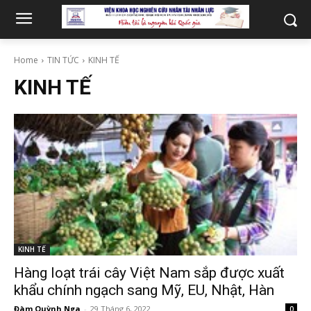
Home
TIN TỨC
KINH TẾ
KINH TẾ
KINH TẾ
Hàng loạt trái cây Việt Nam sắp được xuất
khẩu chính ngạch sang Mỹ, EU, Nhật, Hàn
Đàm Quỳnh Nga
-
29 Tháng 6, 2022
0