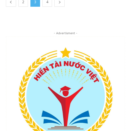
2
3
4
- Advertisment -