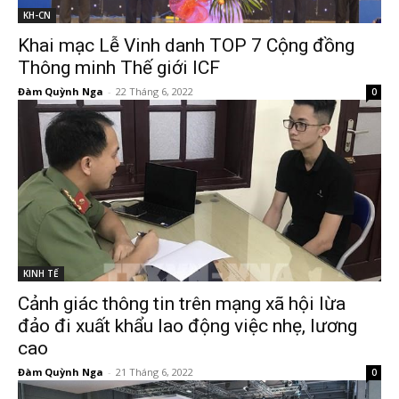
KH-CN
Khai mạc Lễ Vinh danh TOP 7 Cộng đồng
Thông minh Thế giới ICF
Đàm Quỳnh Nga
-
22 Tháng 6, 2022
0
KINH TẾ
Cảnh giác thông tin trên mạng xã hội lừa
đảo đi xuất khẩu lao động việc nhẹ, lương
cao
Đàm Quỳnh Nga
-
21 Tháng 6, 2022
0