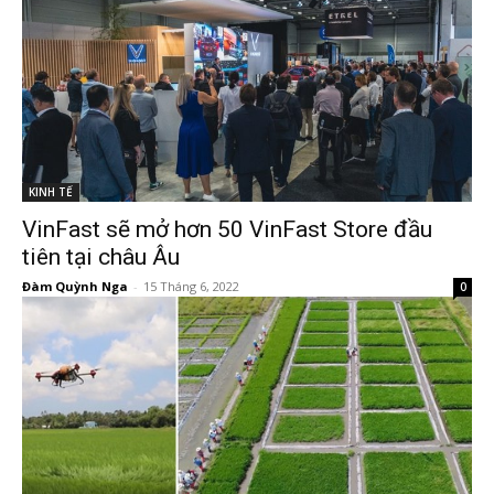
KINH TẾ
VinFast sẽ mở hơn 50 VinFast Store đầu
tiên tại châu Âu
Đàm Quỳnh Nga
-
15 Tháng 6, 2022
0