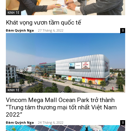
KINH TẾ
Khát vọng vươn tầm quốc tế
Đàm Quỳnh Nga
-
27 Tháng 6, 2022
0
KINH TẾ
Vincom Mega Mall Ocean Park trở thành
“Trung tâm thương mại tốt nhất Việt Nam
2022”
Đàm Quỳnh Nga
-
24 Tháng 6, 2022
0