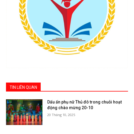
TIN LIÊN QUAN
Dấu ấn phụ nữ Thủ đô trong chuỗi hoạt
động chào mừng 20-10
20 Tháng 10, 2025