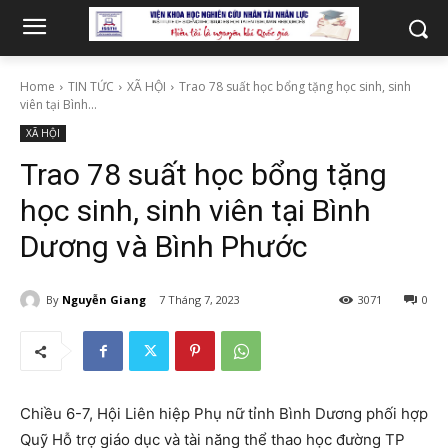
Home
TIN TỨC
XÃ HỘI
Trao 78 suất học bổng tặng học sinh, sinh
viên tại Bình...
XÃ HỘI
Trao 78 suất học bổng tặng
học sinh, sinh viên tại Bình
Dương và Bình Phước
By
Nguyễn Giang
7 Tháng 7, 2023
3071
0
Chiều 6-7, Hội Liên hiệp Phụ nữ tỉnh Bình Dương phối hợp
Quỹ Hỗ trợ giáo dục và tài năng thể thao học đường TP