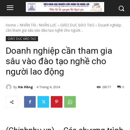
Home
NHÂN TÀI - NHÂN LỰC
GIÁO DỤC ĐÀO TẠO
Doanh nghiệp
cần tham gia sâu vào đào tạo nghề cho người...
GIÁO DỤC ĐÀO TẠO
Doanh nghiệp cần tham gia
sâu vào đào tạo nghề cho
người lao động
By
Hà Hồng
4 Tháng 4, 2024
28077
0